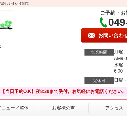
相談しやすい接骨院
ご予約・お
049
お問い合わ
3
月曜
営業時間
AM9:0
水曜 A
6:0
日曜
定休日
【当日予約O.K】夜8:30まで受付。お気軽にお電話ください。
メニュー／整体
お客様の声
アクセス